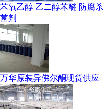
苯氧乙醇 乙二醇苯醚 防腐杀
菌剂
万华原装异佛尔酮现货供应