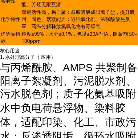
溶解性
酯、芳烃无限互溶
双键活性高，易自聚；叔胺遇酸成阳离子盐，提升吸
化学特性
附、固色、絮凝能力；遇强氧化剂、浓强酸放热反
应；高温分解释放氮氧化物有毒烟气
优等品指
纯度≥99%，水分≤0.1%，色度≤20APHA，阻聚剂 50–
标
100ppm
核心用途
1. 水处理高分子（ 应用）
与丙烯酰胺、AMPS 共聚制备
阳离子絮凝剂、污泥脱水剂、
污水脱色剂
；质子化氨基吸附
水中负电荷悬浮物、染料胶
体，适配印染、化工、市政污
水；反渗透阻垢、循环水吸附