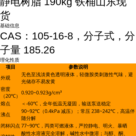
静电树脂 190kg 铁桶山东现
货
基础信息
CAS：105-16-8，分子式
，分
子量 185.26
理化性质
项目
参数说明
无色至浅淡黄色透明液体，轻微胺类刺激性气味，避
外观
光储存不易发黄
密度
0.920~0.923g/cm³
（20℃）
熔点
＜-60℃，全年低温无凝固，输送泵送稳定
90~92℃（0.4kPa 减压）；常压 238~242℃，高温伴
沸点
随分解
闭杯闪点
77~90℃，丙类可燃液体，严控静电、明火、暴晒
酸性水溶液完全溶解，碱性水中微溶；与醇、酮、