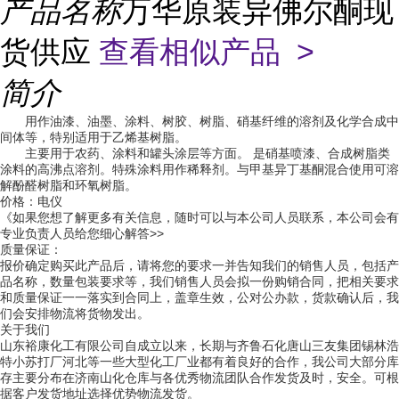
产品名称
万华原装异佛尔酮现
货供应
查看相似产品 >
简介
用作油漆、油墨、涂料、树胶、树脂、硝基纤维的溶剂及化学合成中
间体等，特别适用于乙烯基树脂。
主要用于农药、涂料和罐头涂层等方面。 是硝基喷漆、合成树脂类
涂料的高沸点溶剂。特殊涂料用作稀释剂。与甲基异丁基酮混合使用可溶
解酚醛树脂和环氧树脂。
价格：电仪
《如果您想了解更多有关信息，随时可以与本公司人员联系，本公司会有
专业负责人员给您细心解答>>
质量保证：
报价确定购买此产品后，请将您的要求一并告知我们的销售人员，包括产
品名称，数量包装要求等，我们销售人员会拟一份购销合同，把相关要求
和质量保证一一落实到合同上，盖章生效，公对公办款，货款确认后，我
们会安排物流将货物发出。
关于我们
山东裕康化工有限公司自成立以来，长期与齐鲁石化唐山三友集团锡林浩
特小苏打厂河北等一些大型化工厂业都有着良好的合作，我公司大部分库
存主要分布在济南山化仓库与各优秀物流团队合作发货及时，安全。可根
据客户发货地址选择优势物流发货。