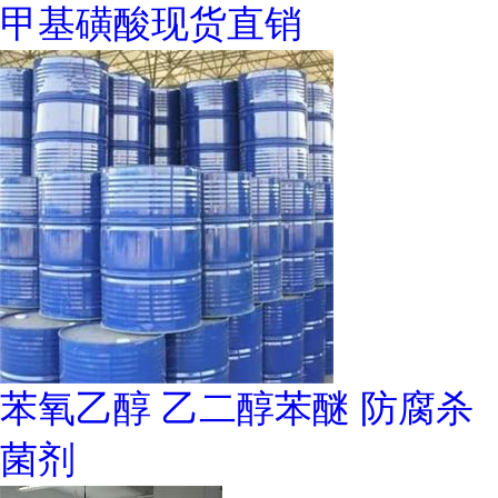
甲基磺酸现货直销
苯氧乙醇 乙二醇苯醚 防腐杀
菌剂