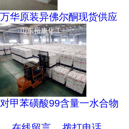
万华原装异佛尔酮现货供应
对甲苯磺酸99含量一水合物
在线留言
拨打电话