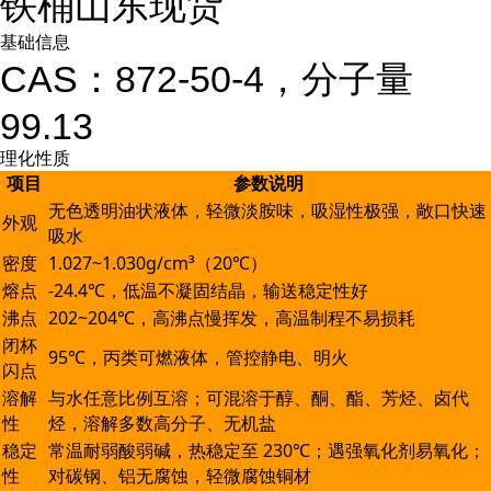
铁桶山东现货
基础信息
CAS：872-50-4，分子量
99.13
理化性质
项目
参数说明
无色透明油状液体，轻微淡胺味，吸湿性极强，敞口快速
外观
吸水
密度
1.027~1.030g/cm³（20℃）
熔点
-24.4℃，低温不凝固结晶，输送稳定性好
沸点
202~204℃，高沸点慢挥发，高温制程不易损耗
闭杯
95℃，丙类可燃液体，管控静电、明火
闪点
溶解
与水任意比例互溶；可混溶于醇、酮、酯、芳烃、卤代
性
烃，溶解多数高分子、无机盐
稳定
常温耐弱酸弱碱，热稳定至 230℃；遇强氧化剂易氧化；
性
对碳钢、铝无腐蚀，轻微腐蚀铜材