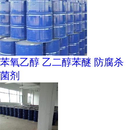
苯氧乙醇 乙二醇苯醚 防腐杀
菌剂