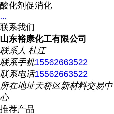
酸化剂促消化
...
联系我们
山东裕康化工有限公司
联系人
杜江
联系手机
15562663522
联系电话
15562663522
所在地址
天桥区新材料交易中
心
推荐产品