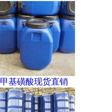
甲基磺酸现货直销