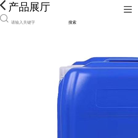
产品展厅
搜索