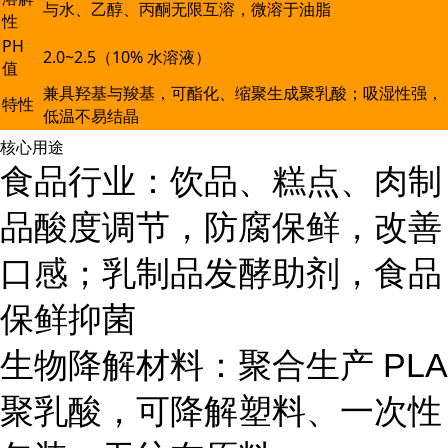
与水、乙醇、丙酮无限互溶，微溶于油脂
性
PH
2.0~2.5（10% 水溶液）
值
兼具羟基与羧基，可酯化、缩聚生成聚乳酸；吸湿性强，
特性
低温不易结晶
核心用途
食品行业：饮品、糕点、肉制
品酸度调节，防腐保鲜，改善
口感；乳制品发酵助剂，食品
保鲜抑菌
生物降解材料：聚合生产 PLA
聚乳酸，可降解塑料、一次性