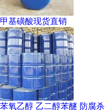
甲基磺酸现货直销
苯氧乙醇 乙二醇苯醚 防腐杀