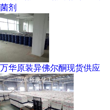
菌剂
万华原装异佛尔酮现货供应