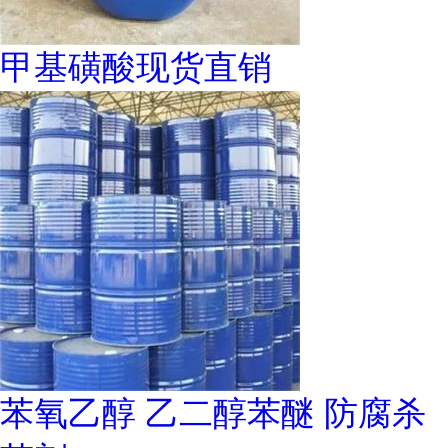
甲基磺酸现货直销
苯氧乙醇 乙二醇苯醚 防腐杀