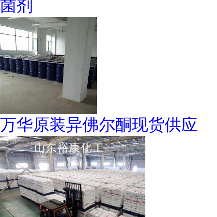
菌剂
万华原装异佛尔酮现货供应