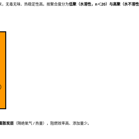
末，无毒无味、热稳定性高。按聚合度分为
低聚（水溶性，n＜20）
与
高聚（水不溶性
℃）
膨胀炭层
（隔绝氧气 / 热量），阻燃效率高、添加量少。
）。