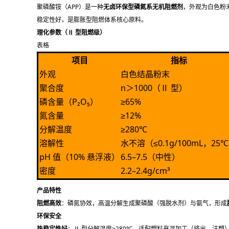
聚磷酸铵（APP）是一种
无卤环保型磷氮系无机阻燃剂
，外观为白色粉
稳定性好，是膨胀型阻燃体系核心原料。
理化参数（Ⅱ 型阻燃级）
表格
项目
指标
外观
白色结晶粉末
聚合度
n＞1000（Ⅱ 型）
磷含量（P₂O₅）
≥65%
氮含量
≥12%
分解温度
≥280℃
溶解性
水不溶（≤0.1g/100mL，25
pH 值（10% 悬浮液）
6.5–7.5（中性）
密度
2.2–2.4g/cm³
产品特性
阻燃高效
：磷氮协效，高温分解生成聚磷酸（强脱水剂）与氨气，形成
环保安全
热稳定性好
：Ⅱ 型分解温度≥280℃，适配塑料高温加工（挤出、注塑