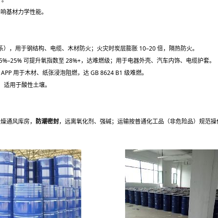
影响基材力学性能。
体系），用于钢结构、电缆、木材防火；火灾时炭层膨胀 10–20 倍，隔热防火。
15%–25% 可提升氧指数至 28%+，达难燃级；用于电器外壳、汽车内饰、电缆护套。
PP 用于木材、纸张浸泡阻燃，达 GB 8624 B1 级难燃。
，适用于酸性土壤。
凉干燥通风库房，
防潮密封
，远离氧化剂、强碱；运输按普通化工品（非危险品）规范操