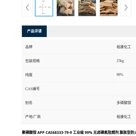
产品详请
品牌
裕康化工
25kg
包装规格
99%
纯度
CAS编号
别名
多磷酸铵
产地/厂商
裕康化工
聚磷酸铵 APP CAS68333-79-9 工业级 99% 无卤磷氮阻燃剂 膨胀