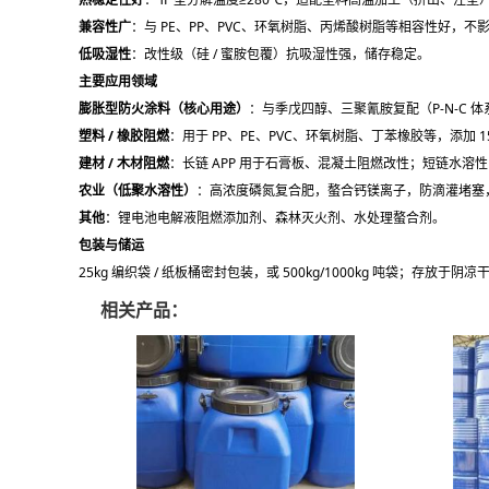
兼容性广
：与 PE、PP、PVC、环氧树脂、丙烯酸树脂等相容性好，不
低吸湿性
：改性级（硅 / 蜜胺包覆）抗吸湿性强，储存稳定。
主要应用领域
膨胀型防火涂料（核心用途）
：与季戊四醇、三聚氰胺复配（P-N-C 
塑料 / 橡胶阻燃
：用于 PP、PE、PVC、环氧树脂、丁苯橡胶等，添加 
建材 / 木材阻燃
：长链 APP 用于石膏板、混凝土阻燃改性；短链水溶性 A
农业（低聚水溶性）
：高浓度磷氮复合肥，螯合钙镁离子，防滴灌堵塞
其他
：锂电池电解液阻燃添加剂、森林灭火剂、水处理螯合剂。
包装与储运
25kg 编织袋 / 纸板桶密封包装，或 500kg/1000kg 吨袋；存放于阴
相关产品：