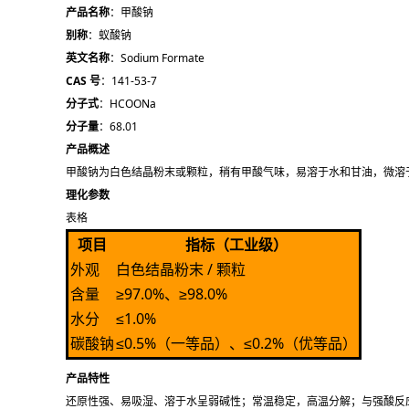
产品名称
：甲酸钠
别称
：蚁酸钠
英文名称
：Sodium Formate
CAS 号
：141-53-7
分子式
：HCOONa
分子量
：68.01
产品概述
甲酸钠为白色结晶粉末或颗粒，稍有甲酸气味，易溶于水和甘油，微溶
理化参数
表格
项目
指标（工业级）
外观
白色结晶粉末 / 颗粒
含量
≥97.0%、≥98.0%
水分
≤1.0%
碳酸钠
≤0.5%（一等品）、≤0.2%（优等品）
产品特性
还原性强、易吸湿、溶于水呈弱碱性；常温稳定，高温分解；与强酸反