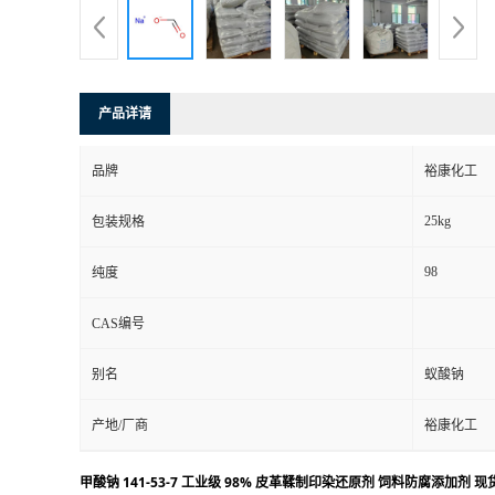
产品详请
品牌
裕康化工
25kg
包装规格
98
纯度
CAS编号
别名
蚁酸钠
产地/厂商
裕康化工
甲酸钠 141-53-7 工业级 98% 皮革鞣制印染还原剂 饲料防腐添加剂 现