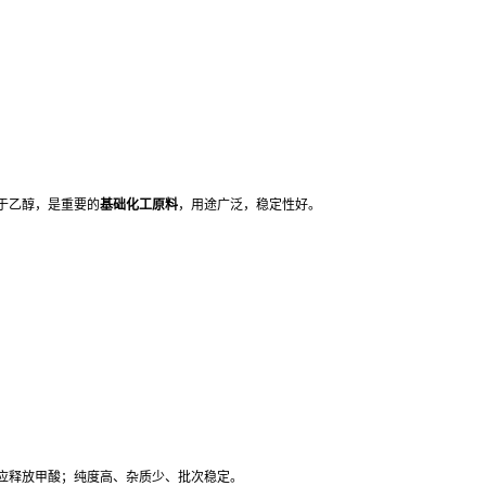
于乙醇，是重要的
基础化工原料
，用途广泛，稳定性好。
应释放甲酸；纯度高、杂质少、批次稳定。