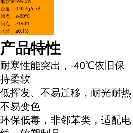
酯含量
≥99.0%
密度
0.927g/cm³
倾点
≤-60℃
闪点
≥194℃
水分
≤0.1%
产品特性
耐寒性能突出，-40℃依旧保
持柔软
低挥发、不易迁移，耐光耐热
不易变色
环保低毒，非邻苯类，适配电