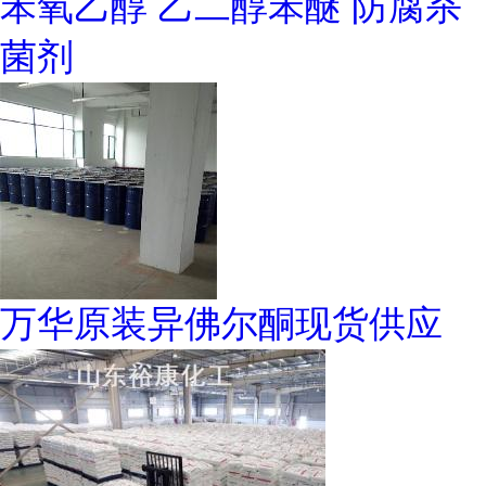
苯氧乙醇 乙二醇苯醚 防腐杀
菌剂
万华原装异佛尔酮现货供应