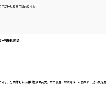
三甲基硅烷和异丙醇的反应物
压敏胶补强增粘 现货
硅高分子，分
固体粉末
与
溶剂型液体
两类。耐高低温、耐候绝缘、补强增粘，是有机硅