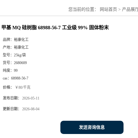
您当前的位置：
网站首页
>
产品展
甲基 MQ 硅树脂 68988-56-7 工业级 99% 固体粉末
品牌：
裕康化工
产地：
裕康化工
型号：
25kg/袋
货号：
2680609
纯度：
99
cas：
68988-56-7
价格：
￥80/千克
发布日期：
2026-05-11
更新日期：
2026-08-04
发送咨询信息