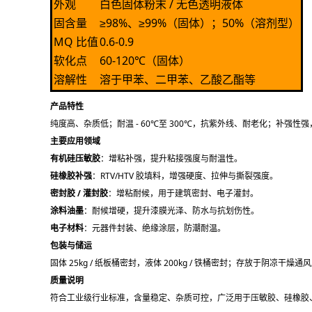
外观
白色固体粉末 / 无色透明液体
固含量
≥98%、≥99%（固体）；50%（溶剂型）
MQ 比值
0.6-0.9
软化点
60-120℃（固体）
溶解性
溶于甲苯、二甲苯、乙酸乙酯等
产品特性
纯度高、杂质低；耐温 - 60℃至 300℃，抗紫外线、耐老化；补
主要应用领域
有机硅压敏胶
：增粘补强，提升粘接强度与耐温性。
硅橡胶补强
：RTV/HTV 胶填料，增强硬度、拉伸与撕裂强度。
密封胶 / 灌封胶
：增粘耐候，用于建筑密封、电子灌封。
涂料油墨
：耐候增硬，提升漆膜光泽、防水与抗划伤性。
电子材料
：元器件封装、绝缘涂层，防潮耐温。
包装与储运
固体 25kg / 纸板桶密封，液体 200kg / 铁桶密封；存放于
质量说明
符合工业级行业标准，含量稳定、杂质可控，广泛用于压敏胶、硅橡胶