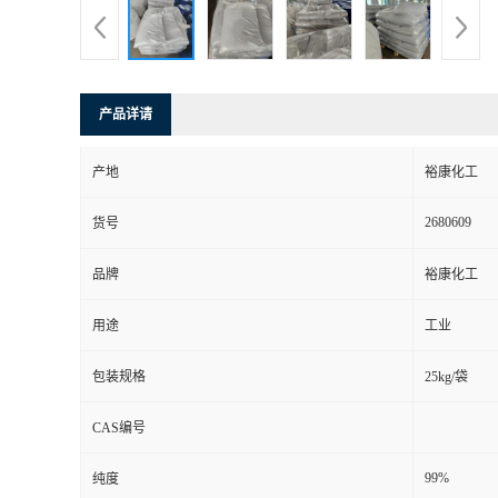
产品详请
产地
裕康化工
2680609
货号
品牌
裕康化工
用途
工业
包装规格
25kg/袋
CAS编号
99%
纯度