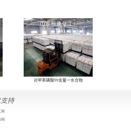
对甲苯磺酸99含量一水合物
术支持
工网
务网