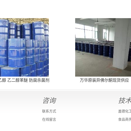
乙醇 乙二醇苯醚 防腐杀菌剂
万华原装异佛尔酮现货供应
咨询
技
联系方式
盖德化
在线留言
食品商