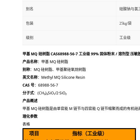
别名
硅酸钠与氯
包装
25kg/袋
级别
工业级
甲基 MQ 硅树脂 CAS68988-56-7 工业级 99% 固体粉末 / 溶剂型 
产品名称
：甲基 MQ 硅树脂
别称
：MQ 硅树脂、甲基聚硅氧烷树脂
英文名称
：Methyl MQ Silicone Resin
CAS 号
：68988-56-7
分子式
：(CH₃)₃SiO₁/2·SiO₂
产品概述
甲基 MQ 硅树脂是由单官能 M 链节与四官能 Q 链节缩聚而成的有机
理化参数
表格
项目
指标（工业级）