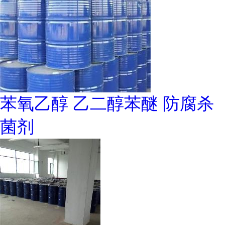
苯氧乙醇 乙二醇苯醚 防腐杀
菌剂