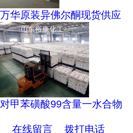
万华原装异佛尔酮现货供应
对甲苯磺酸99含量一水合物
在线留言
拨打电话