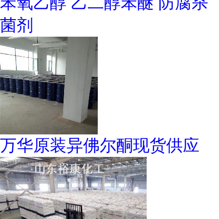
苯氧乙醇 乙二醇苯醚 防腐杀
菌剂
万华原装异佛尔酮现货供应