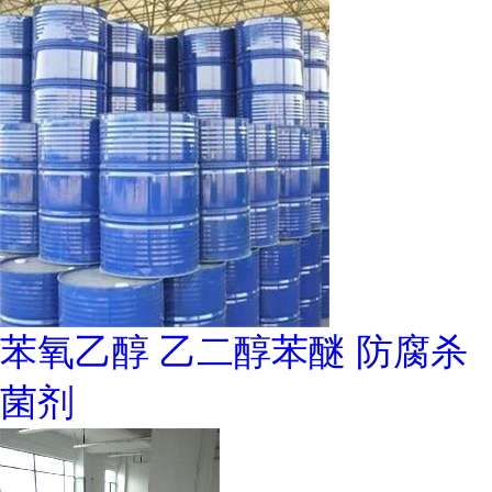
苯氧乙醇 乙二醇苯醚 防腐杀
菌剂