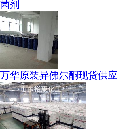
菌剂
万华原装异佛尔酮现货供应