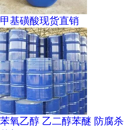
甲基磺酸现货直销
苯氧乙醇 乙二醇苯醚 防腐杀