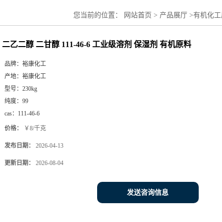
您当前的位置：
网站首页
>
产品展厅
>
有机化工
二乙二醇 二甘醇 111-46-6 工业级溶剂 保湿剂 有机原料
品牌：
裕康化工
产地：
裕康化工
型号：
230kg
纯度：
99
cas：
111-46-6
价格：
￥8/千克
发布日期：
2026-04-13
更新日期：
2026-08-04
发送咨询信息