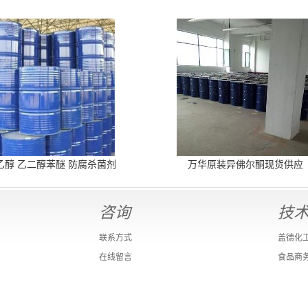
乙醇 乙二醇苯醚 防腐杀菌剂
万华原装异佛尔酮现货供应
咨询
技
联系方式
盖德化
在线留言
食品商