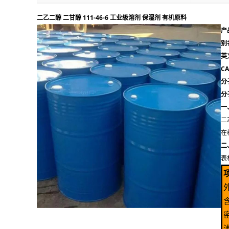
二乙二醇 二甘醇 111-46-6 工业级溶剂 保湿剂 有机原料
产
别
英
CA
分
分
一
二
在
二
表
密