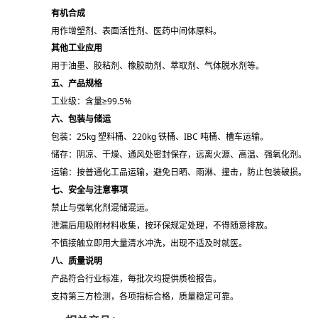
有机合成
用作增塑剂、表面活性剂、医药中间体原料。
其他工业应用
用于油墨、胶粘剂、橡胶助剂、萃取剂、气体脱水剂等。
五、产品规格
工业级：含量≥99.5%
六、包装与储运
包装：25kg 塑料桶、220kg 铁桶、IBC 吨桶、槽车运输。
储存：阴凉、干燥、通风处密封保存，远离火源、高温、强氧化剂。
运输：按普通化工品运输，避免日晒、雨淋、撞击，防止包装破损。
七、安全与注意事项
禁止与强氧化剂混储混运。
泄漏后用吸附材料收集，按环保规定处理，不得随意排放。
不慎接触立即用大量清水冲洗，出现不适及时就医。
八、质量说明
产品符合行业标准，每批次均提供质检报告。
支持第三方检测，各项指标合格，质量稳定可靠。