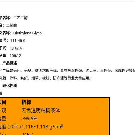
品名称
：二乙二醇
名
：二甘醇
文名称
：Diethylene Glycol
S 号
：111-46-6
子式
：C₄H₁₀O₃
子量
：106.12
、产品概述
乙二醇是无色、无臭、透明粘稠液体，具有吸湿性强、沸点高、毒性低、溶解性好等
树脂、涂料、纺织、烟草、橡胶、防冻液等行业大量应用。
、理化性质
格
项目
指标
外观
无色透明粘稠液体
含量
≥99.5%
度 (20℃)
1.116~1.118 g/cm³
沸点
245℃