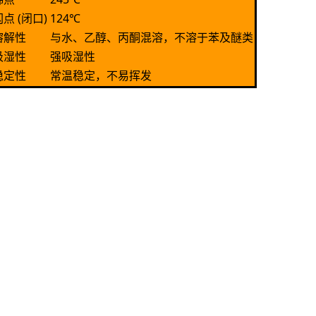
闪点 (闭口)
124℃
溶解性
与水、乙醇、丙酮混溶，不溶于苯及醚类
吸湿性
强吸湿性
稳定性
常温稳定，不易挥发