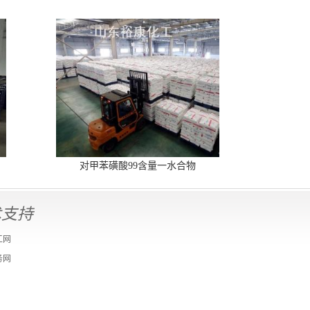
对甲苯磺酸99含量一水合物
术支持
工网
务网