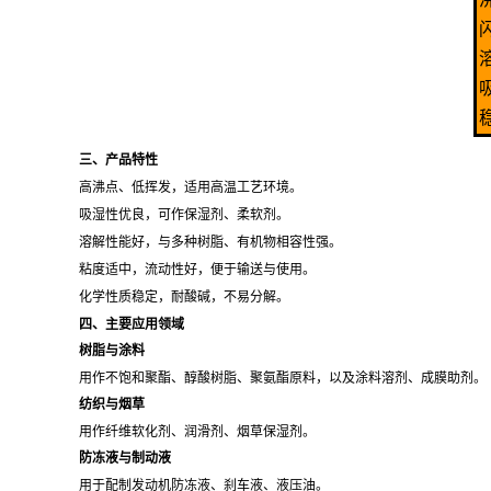
三、产品特性
高沸点、低挥发，适用高温工艺环境。
吸湿性优良，可作保湿剂、柔软剂。
溶解性能好，与多种树脂、有机物相容性强。
粘度适中，流动性好，便于输送与使用。
化学性质稳定，耐酸碱，不易分解。
四、主要应用领域
树脂与涂料
用作不饱和聚酯、醇酸树脂、聚氨酯原料，以及涂料溶剂、成膜助剂。
纺织与烟草
用作纤维软化剂、润滑剂、烟草保湿剂。
防冻液与制动液
用于配制发动机防冻液、刹车液、液压油。