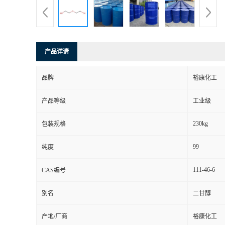
产品详请
品牌
裕康化工
产品等级
工业级
230kg
包装规格
99
纯度
111-46-6
CAS编号
别名
二甘醇
产地/厂商
裕康化工