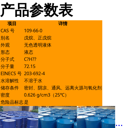
产品参数表
项目
详情
CAS 号
109-66-0
别名
戊烷、正戊烷
外观
无色透明液体
形态
液态
分子式
C?H??
分子量
72.15
EINECS 号
203-692-4
水溶解性
不溶于水
储存条件
密封、阴凉、通风、远离火源与氧化剂
密度
0.626 g/cm3（25℃）
危险品标志
是
...