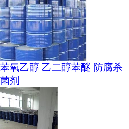
苯氧乙醇 乙二醇苯醚 防腐杀
菌剂