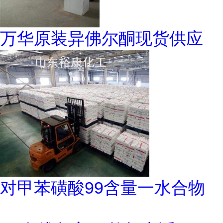
万华原装异佛尔酮现货供应
对甲苯磺酸99含量一水合物