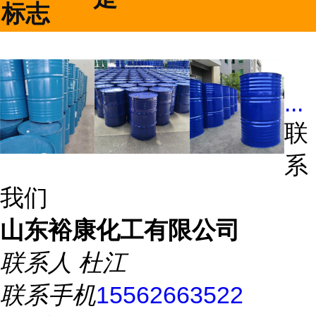
标志
...
联
系
我们
山东裕康化工有限公司
联系人
杜江
联系手机
15562663522