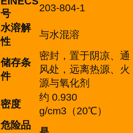
EINECS
203-804-1
号
水溶解
与水混溶
性
密封，置于阴凉、通
储存条
风处，远离热源、火
件
源与氧化剂
约 0.930
密度
g/cm3（20℃）
危险品
是