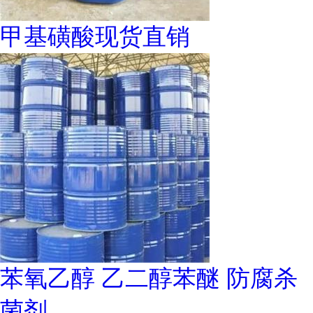
甲基磺酸现货直销
苯氧乙醇 乙二醇苯醚 防腐杀
菌剂