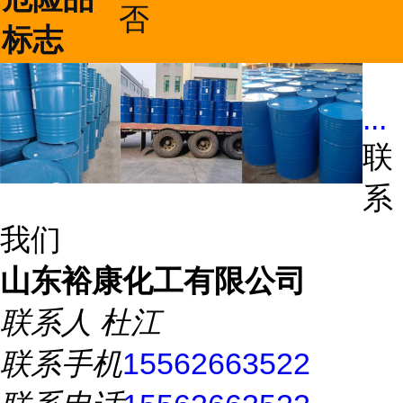
否
标志
...
联
系
我们
山东裕康化工有限公司
联系人
杜江
联系手机
15562663522