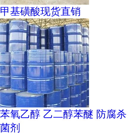
甲基磺酸现货直销
苯氧乙醇 乙二醇苯醚 防腐杀
菌剂