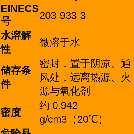
EINECS
203-933-3
号
水溶解
微溶于水
性
密封，置于阴凉、通
储存条
风处，远离热源、火
件
源与氧化剂
约 0.942
密度
g/cm3（20℃）
危险品