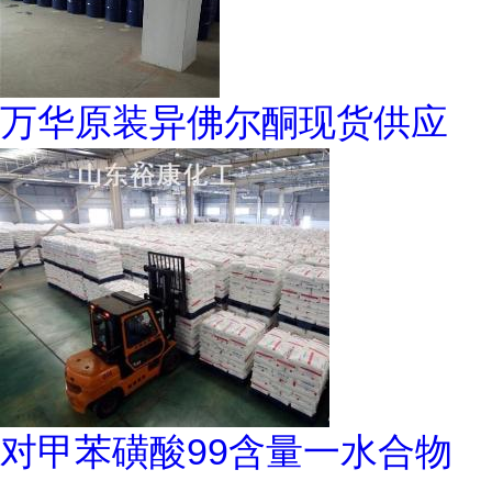
万华原装异佛尔酮现货供应
对甲苯磺酸99含量一水合物