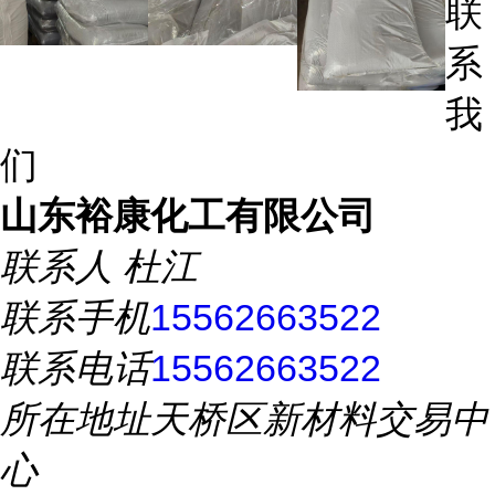
联
系
我
们
山东裕康化工有限公司
联系人
杜江
联系手机
15562663522
联系电话
15562663522
所在地址
天桥区新材料交易中
心