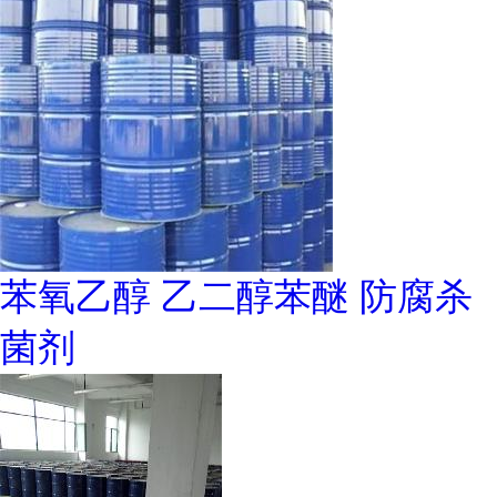
苯氧乙醇 乙二醇苯醚 防腐杀
菌剂