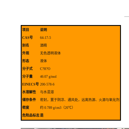
项目
说明
CAS号
64-17-5
别名
酒精
外观
无色透明液体
形态
液体
分子式
C?H?O
分子量
46.07 g/mol
EINECS号
200-578-6
水溶解性
与水混溶
储存条件
密封，置于阴凉、通风处，远离热源、火源与氧化剂
密度
约 0.789 g/cm3（20℃）
危险品标志
是