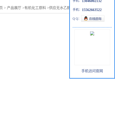
手机：
13046002132
页
>
产品展厅
>
有机化工原料
>
供应无水乙醇批发零售64-17-5
手机：
15562663522
Q Q：
手机访问官网