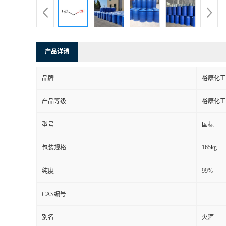
产品详请
品牌
裕康化工
产品等级
裕康化工
型号
国标
165kg
包装规格
99%
纯度
CAS编号
别名
火酒