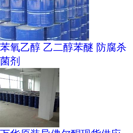
苯氧乙醇 乙二醇苯醚 防腐杀
菌剂