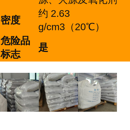
约 2.63
密度
g/cm3（20℃）
危险品
是
标志
...