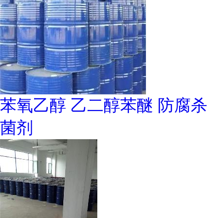
苯氧乙醇 乙二醇苯醚 防腐杀
菌剂