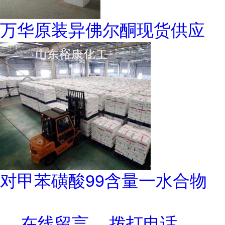
万华原装异佛尔酮现货供应
对甲苯磺酸99含量一水合物
在线留言
拨打电话