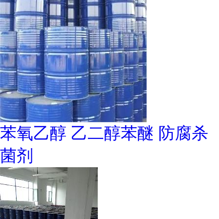
苯氧乙醇 乙二醇苯醚 防腐杀
菌剂