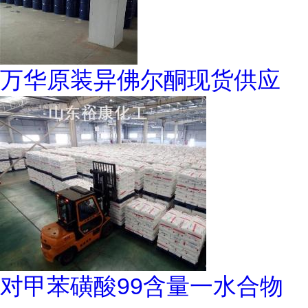
万华原装异佛尔酮现货供应
对甲苯磺酸99含量一水合物