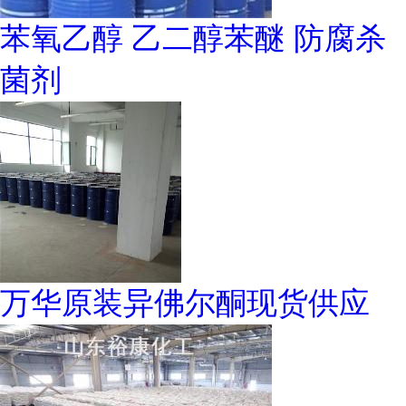
苯氧乙醇 乙二醇苯醚 防腐杀
菌剂
万华原装异佛尔酮现货供应