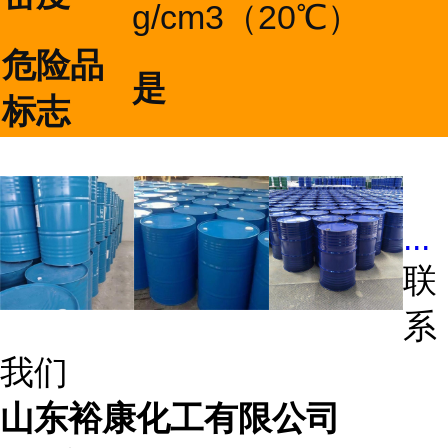
g/cm3（20℃）
危险品
是
标志
...
联
系
我们
山东裕康化工有限公司