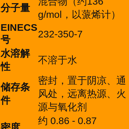
混合物（约136
分子量
g/mol，以蒎烯计）
EINECS
232-350-7
号
水溶解
不溶于水
性
密封，置于阴凉、通
储存条
风处，远离热源、火
件
源与氧化剂
约 0.86 - 0.87
密度