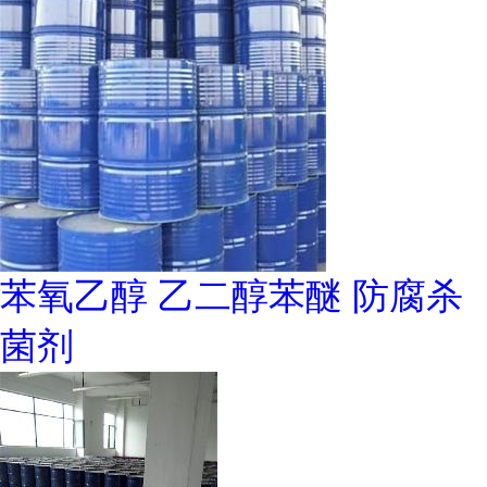
苯氧乙醇 乙二醇苯醚 防腐杀
菌剂