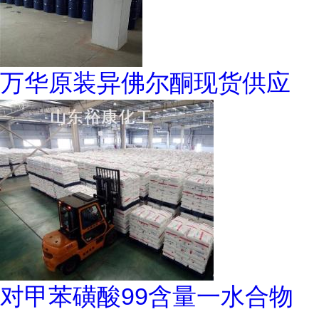
万华原装异佛尔酮现货供应
对甲苯磺酸99含量一水合物