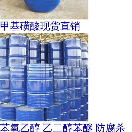
甲基磺酸现货直销
苯氧乙醇 乙二醇苯醚 防腐杀