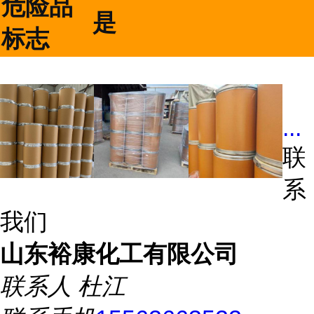
危险品
是
标志
...
联
系
我们
山东裕康化工有限公司
联系人
杜江