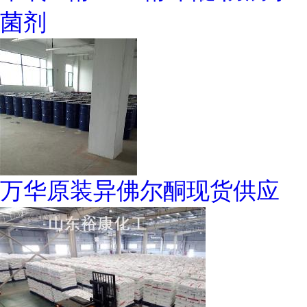
菌剂
万华原装异佛尔酮现货供应