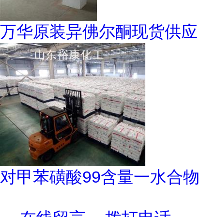
万华原装异佛尔酮现货供应
对甲苯磺酸99含量一水合物