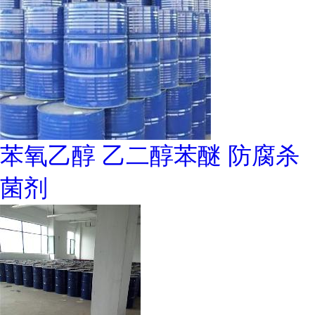
苯氧乙醇 乙二醇苯醚 防腐杀
菌剂