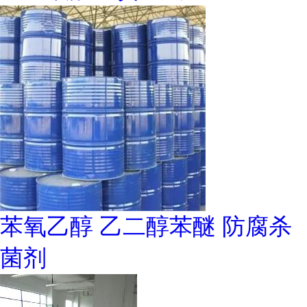
苯氧乙醇 乙二醇苯醚 防腐杀
菌剂