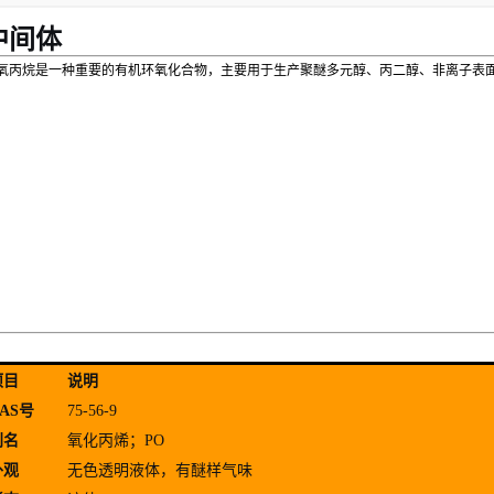
中间体
氧丙烷是一种重要的有机环氧化合物，主要用于生产聚醚多元醇、丙二醇、非离子表
项目
说明
AS号
75-56-9
别名
氧化丙烯；PO
外观
无色透明液体，有醚样气味