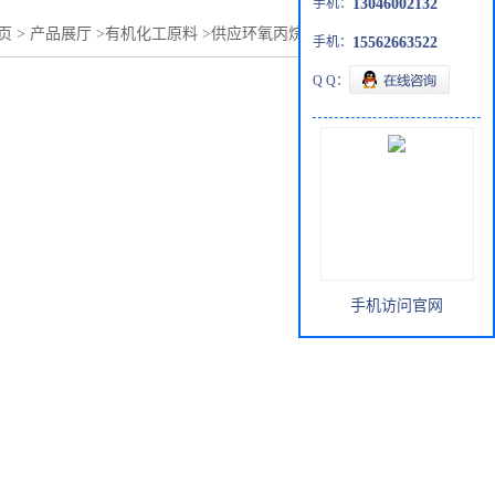
手机：
13046002132
页
>
产品展厅
>
有机化工原料
>
供应环氧丙烷批发零售75-56-9
手机：
15562663522
Q Q：
手机访问官网