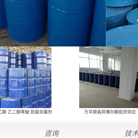
乙醇 乙二醇苯醚 防腐杀菌剂
万华原装异佛尔酮现货供应
咨询
技