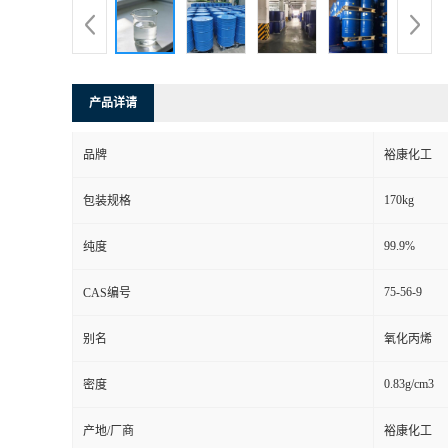
产品详请
品牌
裕康化工
170kg
包装规格
99.9%
纯度
75-56-9
CAS编号
别名
氧化丙烯
0.83g/cm3
密度
产地/厂商
裕康化工