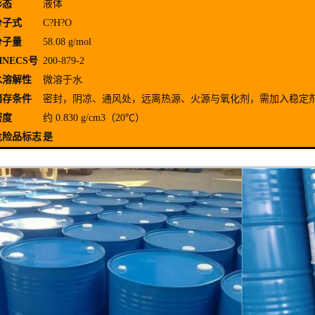
形态
液体
分子式
C?H?O
分子量
58.08 g/mol
INECS号
200-879-2
水溶解性
微溶于水
储存条件
密封，阴凉、通风处，远离热源、火源与氧化剂，需加入稳定
密度
约 0.830 g/cm3（20℃）
危险品标志
是