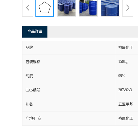
产品详请
品牌
裕康化工
150kg
包装规格
99%
纯度
287-92-3
CAS编号
别名
五亚甲基
产地/厂商
裕康化工