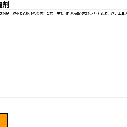
泡剂
戊烷是一种重要的脂环族烃类化合物，主要用作聚氨酯硬质泡沫塑料的发泡剂、工业