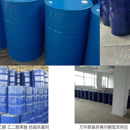
乙醇 乙二醇苯醚 防腐杀菌剂
万华原装异佛尔酮现货供应