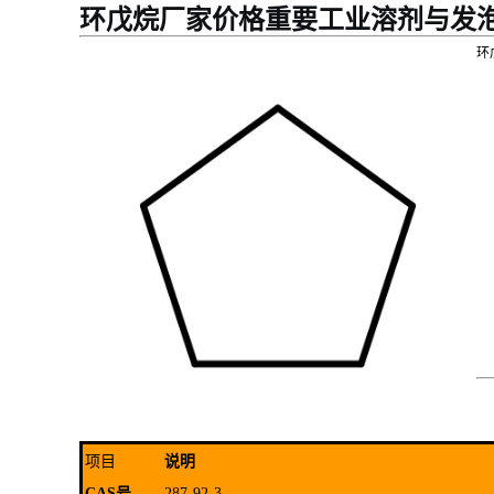
环戊烷厂家价格重要工业溶剂与发
环
项目
说明
CAS号
287-92-3