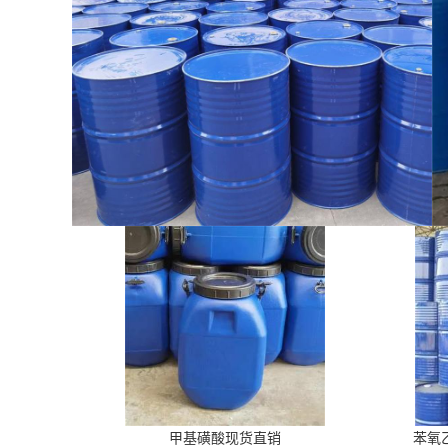
甲基磺酸现货直销
苯氧