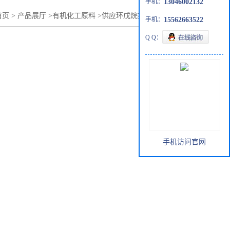
手机：
13046002132
首页
>
产品展厅
>
有机化工原料
>
供应环戊烷批发零售287-92-3
手机：
15562663522
Q Q：
手机访问官网