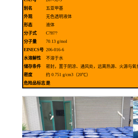
别名
五亚甲基
外观
无色透明液体
形态
液体
分子式
C?H??
分子量
70.13 g/mol
EINECS号
206-016-6
水溶解性
不溶于水
储存条件
密封，置于阴凉、通风处，远离热源、火源与氧
密度
约 0.751 g/cm3（20℃）
危险品标志
是