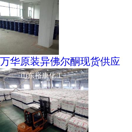
万华原装异佛尔酮现货供应