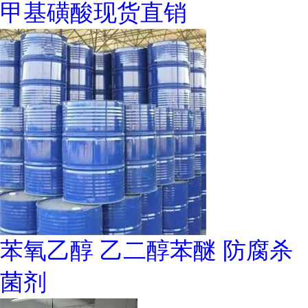
甲基磺酸现货直销
苯氧乙醇 乙二醇苯醚 防腐杀
菌剂