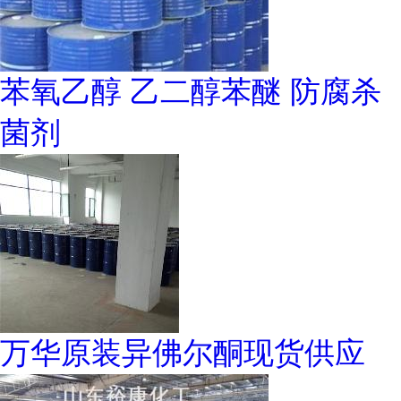
苯氧乙醇 乙二醇苯醚 防腐杀
菌剂
万华原装异佛尔酮现货供应