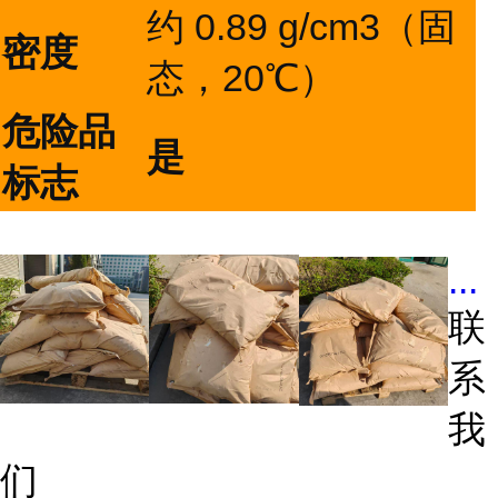
约 0.89 g/cm3（固
密度
态，20℃）
危险品
是
标志
...
联
系
我
们