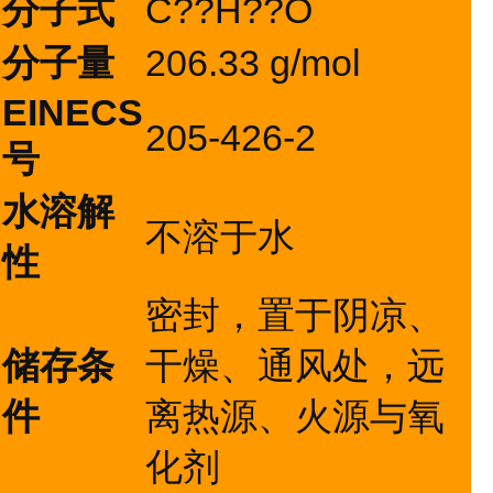
分子式
C??H??O
分子量
206.33 g/mol
EINECS
205-426-2
号
水溶解
不溶于水
性
密封，置于阴凉、
储存条
干燥、通风处，远
件
离热源、火源与氧
化剂