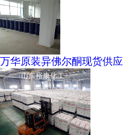
万华原装异佛尔酮现货供应