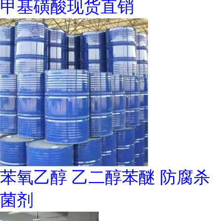
甲基磺酸现货直销
苯氧乙醇 乙二醇苯醚 防腐杀
菌剂