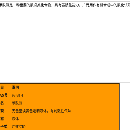
甲酰氯是一种重要的酰卤类化合物，具有强酰化能力，广泛用作有机合成中的酰化试
项目
说明
AS号
98-88-4
别名
苯酰氯
外观
无色至淡黄色透明液体，有刺激性气味
形态
液体
分子式
C?H?ClO