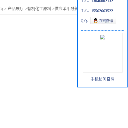
手机：
13046002132
页
>
产品展厅
>
有机化工原料
>
供应苯甲酰氯批发零售98-88-4
手机：
15562663522
Q Q：
手机访问官网