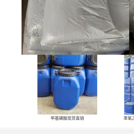
甲基磺酸现货直销
苯氧