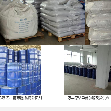
乙醇 乙二醇苯醚 防腐杀菌剂
万华原装异佛尔酮现货供应