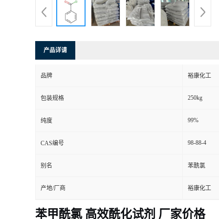
产品详请
品牌
裕康化工
250kg
包装规格
99%
纯度
98-88-4
CAS编号
别名
苯酰氯
产地/厂商
裕康化工
苯甲酰氯 高效酰化试剂 厂家价格