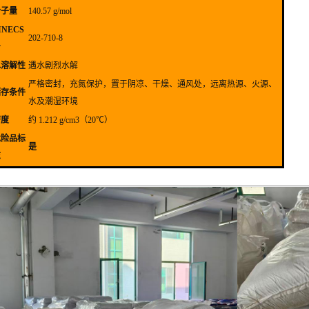
分子量
140.57 g/mol
INECS
202-710-8
号
水溶解性
遇水剧烈水解
严格密封，充氮保护，置于阴凉、干燥、通风处，远离热源、火源、
储存条件
水及潮湿环境
密度
约 1.212 g/cm3（20℃）
危险品标
是
志