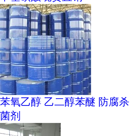
苯氧乙醇 乙二醇苯醚 防腐杀
菌剂