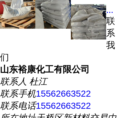
...
联
系
我
们
山东裕康化工有限公司
联系人
杜江
联系手机
15562663522
联系电话
15562663522
所在地址
天桥区新材料交易中