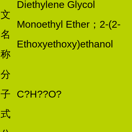
Diethylene Glycol
文
Monoethyl Ether；2-(2-
名
Ethoxyethoxy)ethanol
称
分
子
C?H??O?
式