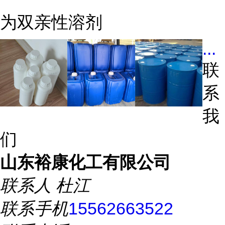
为双亲性溶剂
...
联
系
我
们
山东裕康化工有限公司
联系人
杜江
联系手机
15562663522