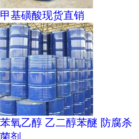
甲基磺酸现货直销
苯氧乙醇 乙二醇苯醚 防腐杀
菌剂