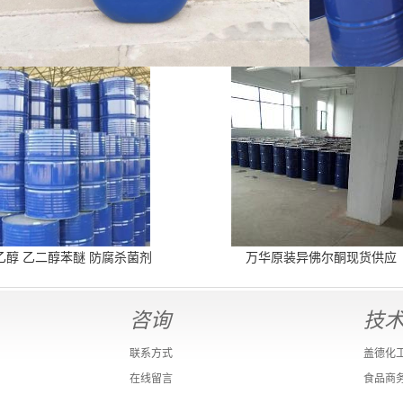
乙醇 乙二醇苯醚 防腐杀菌剂
万华原装异佛尔酮现货供应
咨询
技
联系方式
盖德化
在线留言
食品商