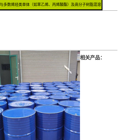
与多数烯烃类单体（如苯乙烯、丙烯酸酯）及高分子树脂混溶
相关产品：