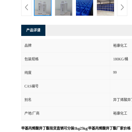
产品详请
品牌
裕康化工
包装规格
180KG/桶
99
纯度
CAS编号
别名
异丁烯酸异
产地/厂商
裕康化工
甲基丙烯酸异丁酯现货直销可分装1kg25kg|甲基丙烯酸异丁酯厂家价格