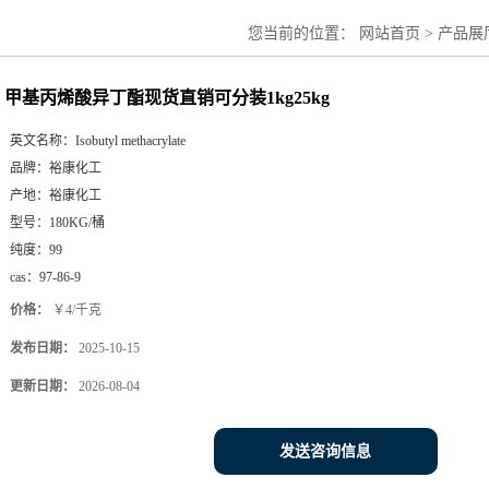
您当前的位置：
网站首页
>
产品展
甲基丙烯酸异丁酯现货直销可分装1kg25kg
英文名称：
Isobutyl methacrylate
品牌：
裕康化工
产地：
裕康化工
型号：
180KG/桶
纯度：
99
cas：
97-86-9
价格：
￥4/千克
发布日期：
2025-10-15
更新日期：
2026-08-04
发送咨询信息