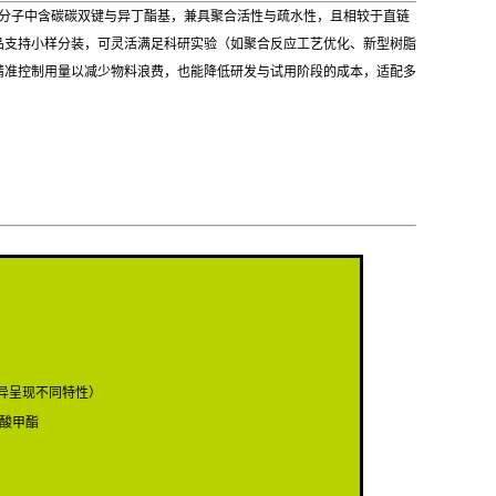
烯酸酯类单体，分子中含碳碳双键与异丁酯基，兼具聚合活性与疏水性，且相较于直链
品支持小样分装，可灵活满足科研实验（如聚合反应工艺优化、新型树脂
精准控制用量以减少物料浪费，也能降低研发与试用阶段的成本，适配多
差异呈现不同特性）
酸甲酯