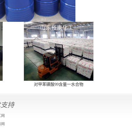
对甲苯磺酸99含量一水合物
术支持
工网
务网