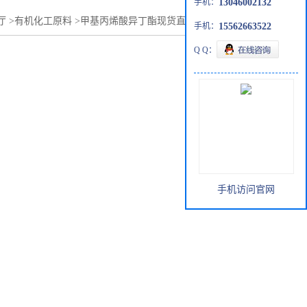
手机：
13046002132
厅
>
有机化工原料
>
甲基丙烯酸异丁酯现货直销可分装1kg25kg
手机：
15562663522
Q Q：
手机访问官网