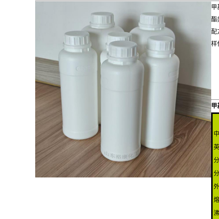
甲
酯
配
样
甲