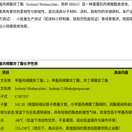
基丙烯酸异丁酯（Isobutyl Methacrylate，简称 IBMA）是一种重要的丙
类具有更优的柔韧性与耐候性，是合成高分子材料、涂料、胶粘剂的关键原料。本产
方调试）、小批量生产测试（如涂料小样制备、胶粘剂性能验证）等场景需求，既能
化小规模使用场景。
基丙烯酸异丁酯化学性质
项目
具体内容
中文名称
甲基丙烯酸异丁酯；2 - 甲基丙烯酸异丁酯；异丁烯酸异丁酯
英文名称
Isobutyl Methacrylate；Isobutyl 2-Methylpropenoate
分子式
C?H??O?
分子量
142.20（按国际相对原子质量计算，与甲基丙烯酸丁酯相同，因酯基结构
外观与状态
常温下为无色透明液体，具有轻微的酯类刺激性气味，挥发性低于甲基丙烯
熔点
-60℃（低温下流动性优异，不易凝固，适应低温储存与操作环境）
沸点
155-158℃（常压下，沸点适中，蒸馏提纯时需添加阻聚剂防止自聚）