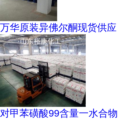
万华原装异佛尔酮现货供应
对甲苯磺酸99含量一水合物