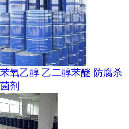
苯氧乙醇 乙二醇苯醚 防腐杀
菌剂