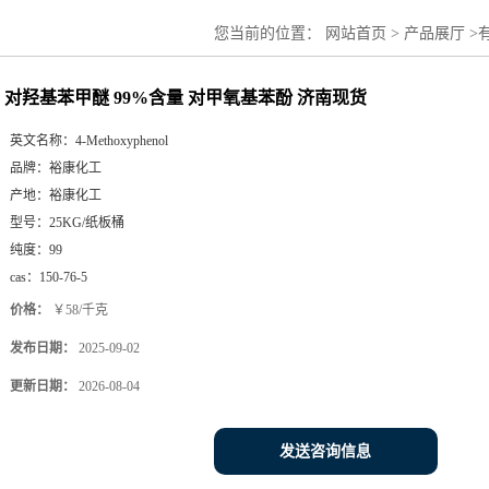
您当前的位置：
网站首页
>
产品展厅
>
对羟基苯甲醚 99%含量 对甲氧基苯酚 济南现货
英文名称：
4-Methoxyphenol
品牌：
裕康化工
产地：
裕康化工
型号：
25KG/纸板桶
纯度：
99
cas：
150-76-5
价格：
￥58/千克
发布日期：
2025-09-02
更新日期：
2026-08-04
发送咨询信息