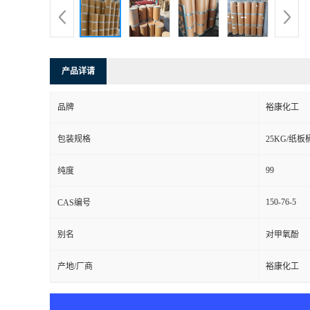
产品详请
品牌
裕康化工
包装规格
25KG/纸板
99
纯度
150-76-5
CAS编号
别名
对甲氧酚
产地/厂商
裕康化工