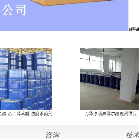
对羟基
乙醇 乙二醇苯醚 防腐杀菌剂
万华原装异佛尔酮现货供应
咨询
技