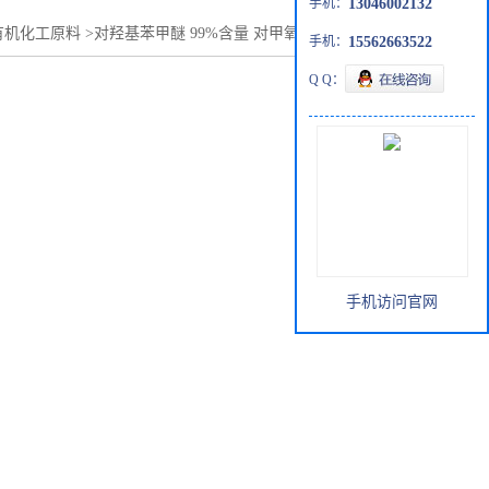
手机：
13046002132
有机化工原料
>
对羟基苯甲醚 99%含量 对甲氧基苯酚 济南现货
手机：
15562663522
Q Q：
手机访问官网