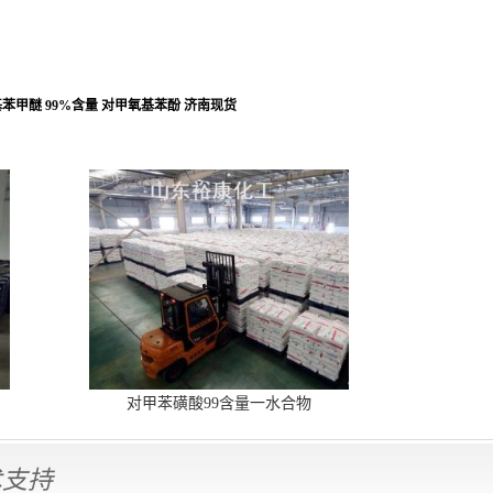
苯甲醚 99%含量 对甲氧基苯酚 济南现货
对甲苯磺酸99含量一水合物
术支持