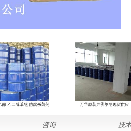
乙醇 乙二醇苯醚 防腐杀菌剂
万华原装异佛尔酮现货供应
咨询
技