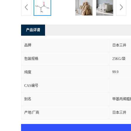
产品详请
品牌
日本三井
包装规格
25KG/袋
99.9
纯度
CAS编号
别名
甲基丙烯醯
产地/厂商
日本三井