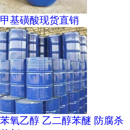
甲基磺酸现货直销
苯氧乙醇 乙二醇苯醚 防腐杀