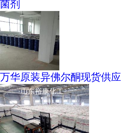
菌剂
万华原装异佛尔酮现货供应