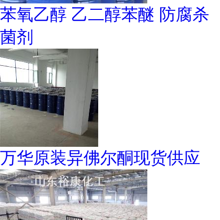
苯氧乙醇 乙二醇苯醚 防腐杀
菌剂
万华原装异佛尔酮现货供应