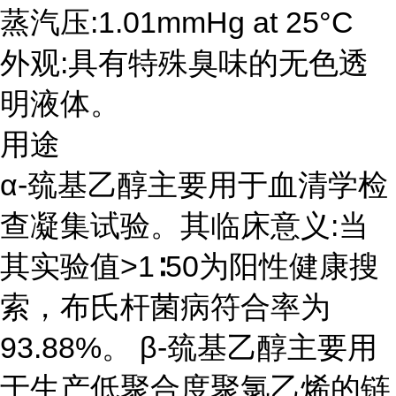
蒸汽压:1.01mmHg at 25°C
外观:具有特殊臭味的无色透
明液体。
用途
α-巯基乙醇主要用于血清学检
查凝集试验。其临床意义:当
其实验值>1∶50为阳性健康搜
索，布氏杆菌病符合率为
93.88%。 β-巯基乙醇主要用
于生产低聚合度聚氯乙烯的链