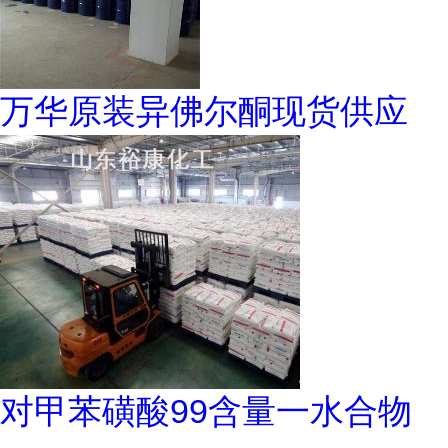
万华原装异佛尔酮现货供应
对甲苯磺酸99含量一水合物