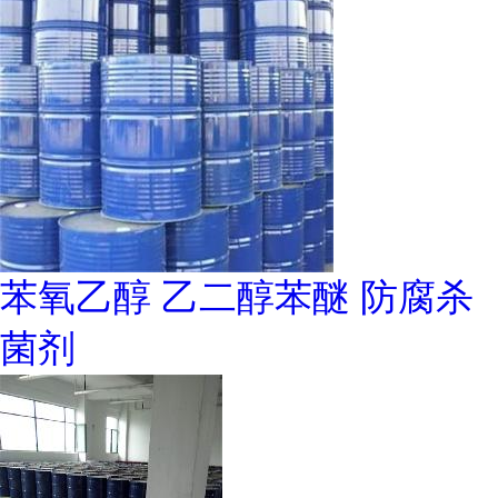
苯氧乙醇 乙二醇苯醚 防腐杀
菌剂