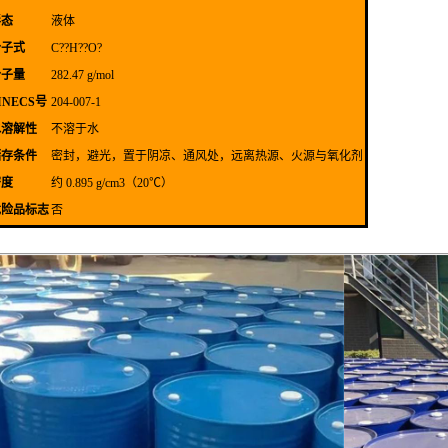
形态
液体
分子式
C??H??O?
分子量
282.47 g/mol
INECS号
204-007-1
水溶解性
不溶于水
储存条件
密封，避光，置于阴凉、通风处，远离热源、火源与氧化剂
密度
约 0.895 g/cm3（20℃）
危险品标志
否