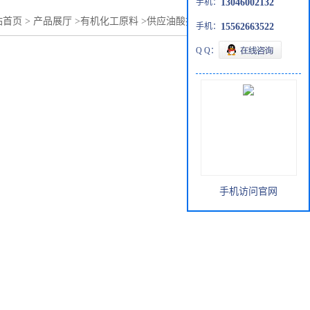
手机：
13046002132
站首页
>
产品展厅
>
有机化工原料
>
供应油酸批发零售112-80-1
手机：
15562663522
Q Q：
手机访问官网