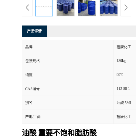
产品详请
品牌
裕康化工
180kg
包装规格
99%
纯度
112-80-1
CAS编号
别名
油酸 5ML
产地/厂商
裕康化工
油酸 重要不饱和脂肪酸