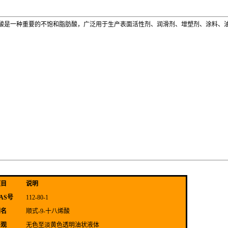
酸是一种重要的不饱和脂肪酸，广泛用于生产表面活性剂、润滑剂、增塑剂、涂料、
项目
说明
AS号
112-80-1
别名
顺式-9-十八烯酸
外观
无色至淡黄色透明油状液体