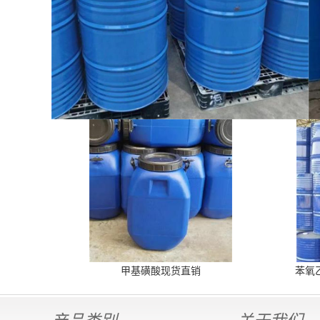
甲基磺酸现货直销
苯氧