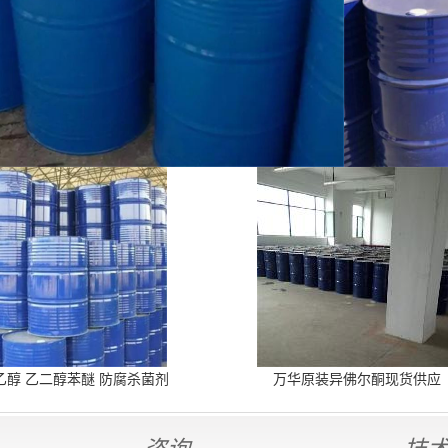
乙醇 乙二醇苯醚 防腐杀菌剂
万华原装异佛尔酮现货供应