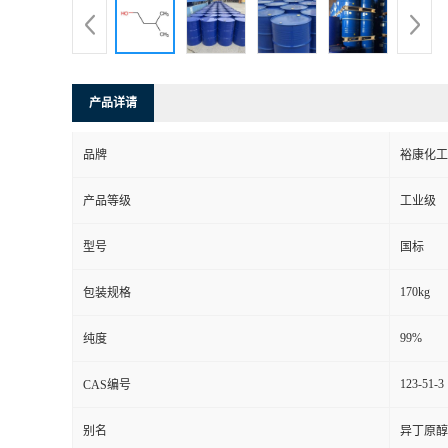
产品详请
品牌
裕康化工
产品等级
工业级
型号
国标
170kg
包装规格
99%
纯度
123-51-3
CAS编号
别名
异丁原醇