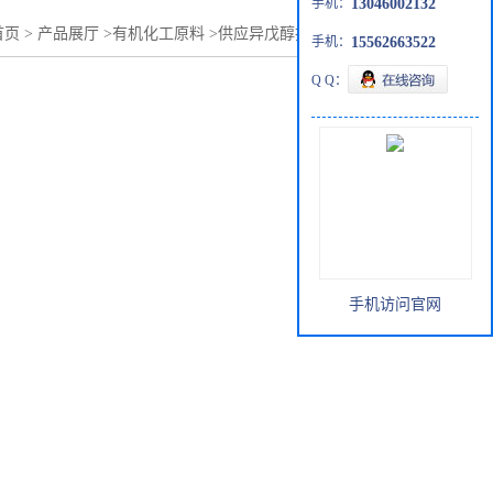
手机：
13046002132
首页
>
产品展厅
>
有机化工原料
>
供应异戊醇批发零售123-51-3
手机：
15562663522
Q Q：
手机访问官网