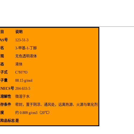
项目
说明
AS号
123-51-3
别名
3-甲基-1-丁醇
外观
无色透明液体
形态
液体
分子式
C?H??O
分子量
88.15 g/mol
INECS号
204-633-5
水溶解性
微溶于水
储存条件
密封，置于阴凉、通风处，远离热源、火源与氧化剂
密度
约 0.809 g/cm3（20℃）
危险品标志
是