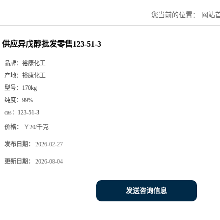
您当前的位置：
网站
供应异戊醇批发零售123-51-3
品牌：
裕康化工
产地：
裕康化工
型号：
170kg
纯度：
99%
cas：
123-51-3
价格：
￥20/千克
发布日期：
2026-02-27
更新日期：
2026-08-04
发送咨询信息