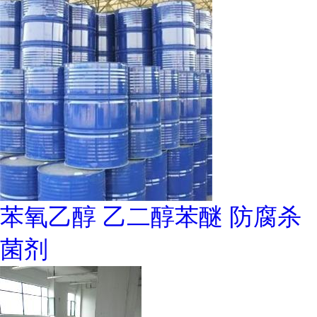
苯氧乙醇 乙二醇苯醚 防腐杀
菌剂