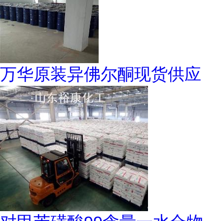
万华原装异佛尔酮现货供应