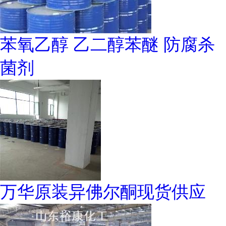
苯氧乙醇 乙二醇苯醚 防腐杀
菌剂
万华原装异佛尔酮现货供应