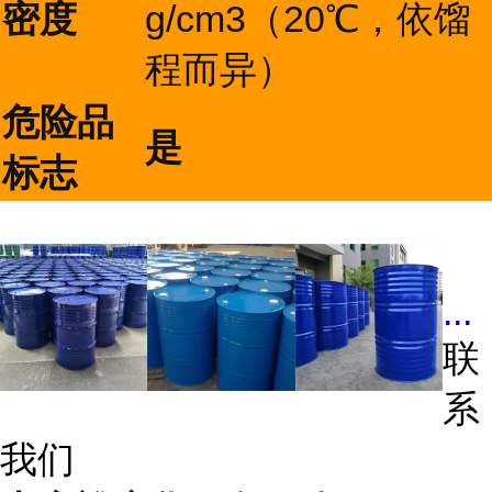
密度
g/cm3（20℃，依馏
程而异）
危险品
是
标志
...
联
系
我们