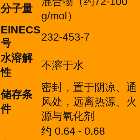
混合物（约72-100
分子量
g/mol）
EINECS
232-453-7
号
水溶解
不溶于水
性
密封，置于阴凉、通
储存条
风处，远离热源、火
件
源与氧化剂
约 0.64 - 0.68