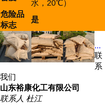
水，20℃）
危险品
是
标志
...
联
系
我们
山东裕康化工有限公司
联系人
杜江