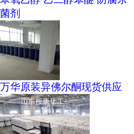
菌剂
万华原装异佛尔酮现货供应