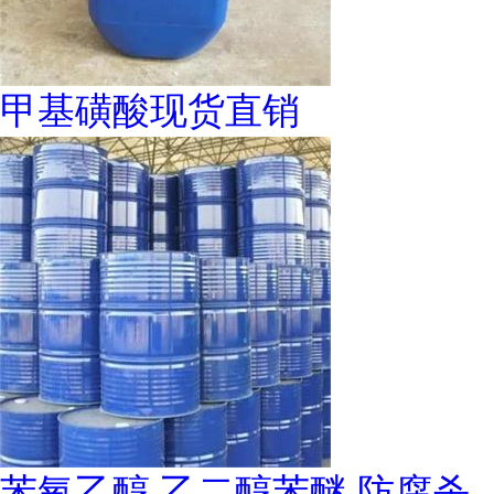
甲基磺酸现货直销
苯氧乙醇 乙二醇苯醚 防腐杀