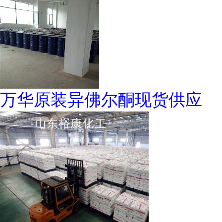
万华原装异佛尔酮现货供应