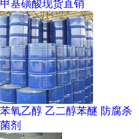
甲基磺酸现货直销
苯氧乙醇 乙二醇苯醚 防腐杀
菌剂