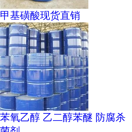
甲基磺酸现货直销
苯氧乙醇 乙二醇苯醚 防腐杀
菌剂