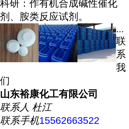
科研：作有机合成碱性催化
剂、胺类反应试剂。
...
联
系
我
们
山东裕康化工有限公司
联系人
杜江
联系手机
15562663522