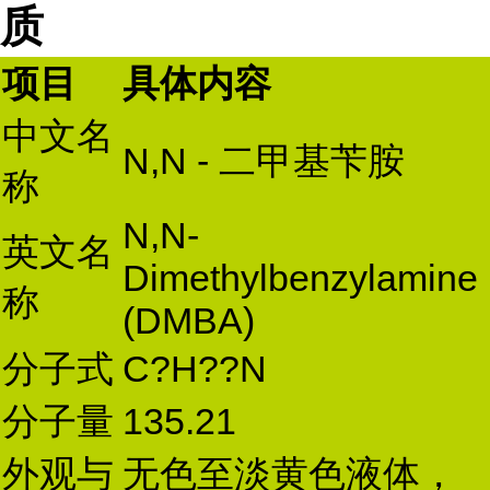
质
项目
具体内容
中文名
N,N - 二甲基苄胺
称
N,N-
英文名
Dimethylbenzylamine
称
(DMBA)
分子式
C?H??N
分子量
135.21
外观与
无色至淡黄色液体，